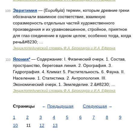
Эвритимия
— (Ευρυθμία) термин, которым древние греки
109
обозначали взаимное соответствие, взаимную
соразмерность отдельных частей художественного
произведения и их уравновешенное, стройное, приятное
для глаз соединение в одном целом, особенно тогда, когда
речь&#8230; …
Энциклопедический словарь Ф.А. Брокгауза и И.А. Ефрона
Япония*
— Содержание: I. Физический очерк. 1. Состав,
110
пространство, береговая линия. 2. Орография. 3.
Гидрография. 4. Климат. 5. Растительность. 6. Фауна. II.
Население. 1. Статистика. 2. Антропология. III.
Экономический очерк. 1. Земледелие. 2.&#8230; …
Энциклопедический словарь Ф.А. Брокгауза и И.А. Ефрона
Страницы
←
Предыдущая
Следующая
→
1
2
3
4
5
6
7
8
9
10
11
12
13