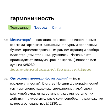
гармоничность
Толкование
Перевод
Книги
Миниатюра*
— название, присвоенное исполненным
101
красками картинкам, заставкам, фигурным прописным
буквам, орнаментированным рамкам страниц и вообще
иллюстрациям старинных рукописей. Название это
происходит от миниума красной краски (киновари или
сурика),&#8230; …
Энциклопедический словарь Ф.А. Брокгауза и И.А. Ефрона
Ортохроматическая фотография*
— (или
102
изохроматическая). В статье Негатив фотографический
(см.) выяснено, насколько впечатление лучей света
различной окраски на ретину глаза отличается от их
действия на чувствительные соли серебра, на разложении
которых основаны все&#8230; …