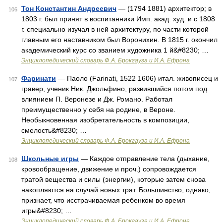
Тон Константин Андреевич
— (1794 1881) архитектор; в
106
1803 г. был принят в воспитанники Имп. акад. худ. и с 1808
г. специально изучал в ней архитектуру, по части которой
главным его наставником был Воронихин. В 1815 г. окончил
академический курс со званием художника 1 й&#8230; …
Энциклопедический словарь Ф.А. Брокгауза и И.А. Ефрона
Фаринати
— Паоло (Farinati, 1522 1606) итал. живописец и
107
гравер, ученик Ник. Джольфино, развившийся потом под
влиянием П. Веронезе и Дж. Романо. Работал
преимущественно у себя на родине, в Вероне.
Необыкновенная изобретательность в композиции,
смелость&#8230; …
Энциклопедический словарь Ф.А. Брокгауза и И.А. Ефрона
Школьные игры
— Каждое отправление тела (дыхание,
108
кровообращение, движение и проч.) сопровождается
тратой вещества и силы (энергии), которые затем снова
накопляются на случай новых трат. Большинство, однако,
признает, что исстрачиваемая ребенком во время
игры&#8230; …
Энциклопедический словарь Ф.А. Брокгауза и И.А. Ефрона