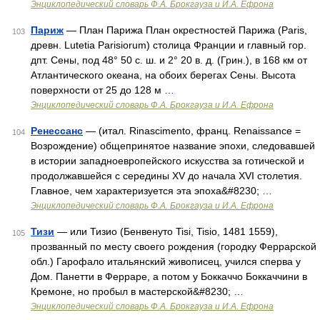
Энциклопедический словарь Ф.А. Брокгауза и И.А. Ефрона
Париж
— План Парижа План окрестностей Парижа (Paris,
103
древн. Lutetia Parisiorum) столица Франции и главный гор.
дпт. Сены, под 48° 50 с. ш. и 2° 20 в. д. (Грин.), в 168 км от
Атлантического океана, на обоих берегах Сены. Высота
поверхности от 25 до 128 м …
Энциклопедический словарь Ф.А. Брокгауза и И.А. Ефрона
Ренессанс
— (итал. Rinascimento, франц. Renaissance =
104
Возрождение) общепринятое название эпохи, следовавшей
в истории западноевропейского искусства за готической и
продолжавшейся с середины XV до начала XVI столетия.
Главное, чем характеризуется эта эпоха&#8230; …
Энциклопедический словарь Ф.А. Брокгауза и И.А. Ефрона
Тизи
— или Тизио (Бенвенуто Tisi, Tisio, 1481 1559),
105
прозванный по месту своего рождения (городку Феррарской
обл.) Гарофало итальянский живописец, учился сперва у
Дом. Панетти в Ферраре, a потом у Боккаччо Боккаччини в
Кремоне, но пробыл в мастерской&#8230; …
Энциклопедический словарь Ф.А. Брокгауза и И.А. Ефрона